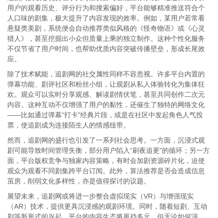
用户的观看历史、评分行为和搜索偏好，平台能够精准推送符合个
人口味的剧集，极大提升了内容发现的效率。例如，某用户若常看
悬疑类美剧，系统便会自动推荐类似风格的《怪奇物语》或《心灵
猎人》，甚至挖掘出小众但质量上乘的独立制作。这种个性化服务
不仅节省了用户时间，也帮助优质内容突破传播壁垒，形成长尾效
应。
除了技术赋能，追剧网的社交属性同样不容忽视。许多平台内置的
弹幕功能、剧评社区和粉丝小组，让观剧从私人体验转化为集体狂
欢。观众可以实时分享观感、解读剧情伏笔，甚至共同创作二次元
内容。这种互动不仅增强了用户的黏性，还催生了独特的网络文化
——比如通过弹幕“打卡”经典片段，或是在社区中发起角色人气投
票，使追剧成为连接陌生人的情感纽带。
然而，追剧网的盛行也引发了一系列社会思考。一方面，沉浸式观
剧可能导致时间管理失衡，部分用户陷入“刷夜追更”的循环；另一方
面，平台版权竞争与独家内容策略，有时会加剧资源碎片化，迫使
观众为观看不同剧集跨平台订阅。此外，算法推荐是否会造成信息
茧房，削弱文化多样性，亦是值得探讨的议题。
展望未来，追剧网或将进一步整合虚拟现实（VR）与增强现实
（AR）技术，提供更具沉浸感的观剧环境。同时，随着短剧、互动
剧等新形式的兴起，平台的内容生态将更趋多元。但无论如何演