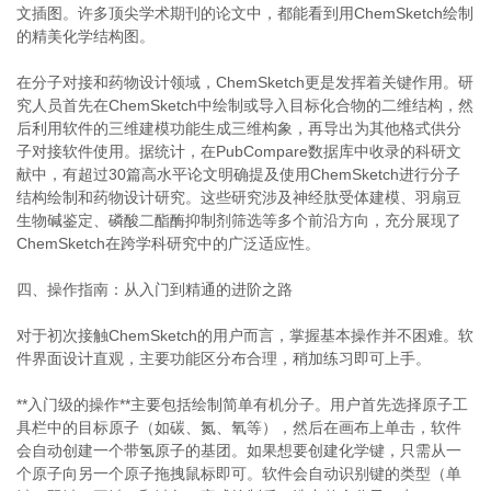
文插图。许多顶尖学术期刊的论文中，都能看到用ChemSketch绘制
的精美化学结构图。
在分子对接和药物设计领域，ChemSketch更是发挥着关键作用。研
究人员首先在ChemSketch中绘制或导入目标化合物的二维结构，然
后利用软件的三维建模功能生成三维构象，再导出为其他格式供分
子对接软件使用。据统计，在PubCompare数据库中收录的科研文
献中，有超过30篇高水平论文明确提及使用ChemSketch进行分子
结构绘制和药物设计研究。这些研究涉及神经肽受体建模、羽扇豆
生物碱鉴定、磷酸二酯酶抑制剂筛选等多个前沿方向，充分展现了
ChemSketch在跨学科研究中的广泛适应性。
四、操作指南：从入门到精通的进阶之路
对于初次接触ChemSketch的用户而言，掌握基本操作并不困难。软
件界面设计直观，主要功能区分布合理，稍加练习即可上手。
**入门级的操作**主要包括绘制简单有机分子。用户首先选择原子工
具栏中的目标原子（如碳、氮、氧等），然后在画布上单击，软件
会自动创建一个带氢原子的基团。如果想要创建化学键，只需从一
个原子向另一个原子拖拽鼠标即可。软件会自动识别键的类型（单