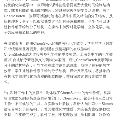
传统的化学教学中，教师制作课件往往需要耗费大量时间绘制结构
式，或者只能使用现成的图片，难以根据教学需要灵活调整。有了
ChemSketch，教师可以随时随地在课件中插入精准的分子结构、反
应机理图，甚至可以根据课堂讨论即时修改和调整。学生也可以通
过软件动手绘制分子结构，在操作中加深对化学键、立体化学、电
子效应等抽象概念的理解。
有研究表明，使用ChemSketch辅助有机化学教学，学生的学习兴趣
和成绩都有显著提升。特别是在疫情期间的在线教学中，
ChemSketch成为连接教师和学生的重要桥梁。上海某中学的化学教
师以“合成治疗新冠肺炎的药物”为案例，通过ChemSketch展示药物
分子的结构特点，引导学生在线讨论合成路线，取得了良好的教学
效果。学生通过软件亲手绘制分子结构、设计反应路线，将抽象的
有机化学原理转化为直观的视觉图像，理解深度远超传统教学模
式。
**在科研工作中的支撑**，则体现了ChemSketch的专业价值。从高
校研究团队到制药企业的研发部门，ChemSketch都是科研人员日常
工作中不可或缺的工具。在实验设计阶段，科研人员用ChemSketch
绘制目标分子的结构，计算其物理化学性质，为实验方案提供数据
支持。在实验完成后，软件又被用于整理数据、绘制图谱、制作论