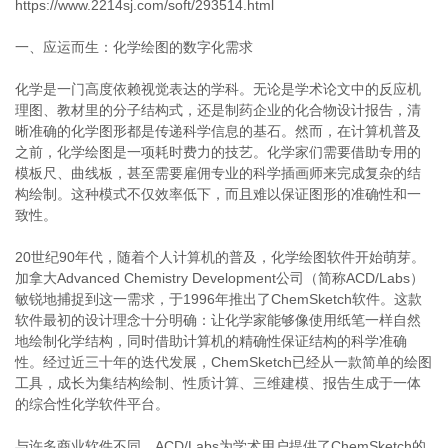
https://www.2214sj.com/soft/293514.html
一、应运而生：化学绘图的数字化需求
化学是一门高度依赖视觉表达的学科。无论是学术论文中的反应机
理图、教材里的分子结构式，还是制药企业的化合物设计报告，清
晰准确的化学图形都是传递科学信息的基石。然而，在计算机普及
之前，化学绘图是一项耗时费力的技艺。化学家们需要借助专用的
模板尺、曲线板，甚至需要雇佣专业的科学插画师来完成复杂的结
构绘制。这种模式不仅效率低下，而且难以保证图形的准确性和一
致性。
20世纪90年代，随着个人计算机的普及，化学绘图软件开始萌芽。
加拿大Advanced Chemistry Development公司（简称ACD/Labs）
敏锐地捕捉到这一需求，于1996年推出了ChemSketch软件。这款
软件最初的设计理念十分明确：让化学家能够像使用纸笔一样自然
地绘制化学结构，同时借助计算机的精确性保证结构的科学准确
性。经过近三十年的迭代发展，ChemSketch已经从一款简单的绘图
工具，成长为集结构绘制、性质计算、三维建模、报告生成于一体
的综合性化学软件平台。
与许多商业软件不同，ACD/Labs为学术用户提供了ChemSketch的