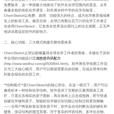
免费版本，这一举措极大地推动了软件在全球范围内的普及。从常
春藤名校的有机化学课堂，到非洲乡村中学的化学实验室，
ChemSketch以免费、易用、功能强大的特点，成为化学教育领域事
实上的标准工具。截至目前，全球已有数以百万计的化学工作者正
在使用ChemSketch，它发表在世界顶尖期刊上的论文插图，正无声
地诉说着这款软件的影响力。
二、核心功能：三大模式构建完整绘图体系
ChemSketch之所以能够赢得全球化学工作者的青睐，关键在于其科
学合理的功能设计
江湖悠悠丹药配方
(http://www.wedhui.com/gl/500844.html)。软件将化学绘图工作划
分为三大核心模式，用户可以根据需要自由切换，完成从简单结构
到复杂报告的全部工作。
**结构模式**是ChemSketch的核心所在。在这一模式下，用户可以
像搭积木一样绘制化学结构。软件提供了完整的元素周期表工具
栏，只需点击相应的原子图标，再在画布上点击或拖拽，即可快速
创建化学键和原子。智能的化学键识别功能让绘制过程更加顺畅
——当用户将鼠标靠近现有原子时，软件会自动判断合适的键长和
键角，保证结构的规范美观。对于复杂的环状结构、多环化合物、