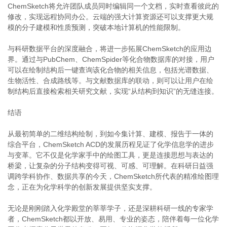
ChemSketch将允许团队成员同时编辑同一个文档，实时查看彼此的
修改，实现远程协同办公。云端的强大计算资源还可以支撑更大规
模的分子建模和性质预测，突破本地计算机的性能限制。
与科研数据平台的深度融合，将进一步拓展ChemSketch的应用边
界。通过与PubChem、ChemSpider等化合物数据库的对接，用户
可以在绘制结构后一键查询该化合物的相关信息，包括光谱数据、
生物活性、合成路线等。与文献数据库的联动，则可以让用户在绘
制结构后直接检索相关研究文献，实现“从结构到知识”的无缝连接。
结语
从最初简单的二维结构绘制，到如今集计算、建模、报告于一体的
综合平台，ChemSketch ACD的发展历程见证了化学信息学的进步
与变革。它不仅是化学家手中的绘图工具，更是连接思想与表达的
桥梁，让复杂的分子结构变得可视、可感、可理解。在科研日益强
调跨学科协作、数据共享的今天，ChemSketch所代表的精准绘图理
念，正在为化学科学的创新发展提供坚实支撑。
无论是刚刚踏入化学殿堂的莘莘学子，还是深耕科研一线的专家学
者，ChemSketch都以开放、易用、专业的姿态，陪伴着每一位化学