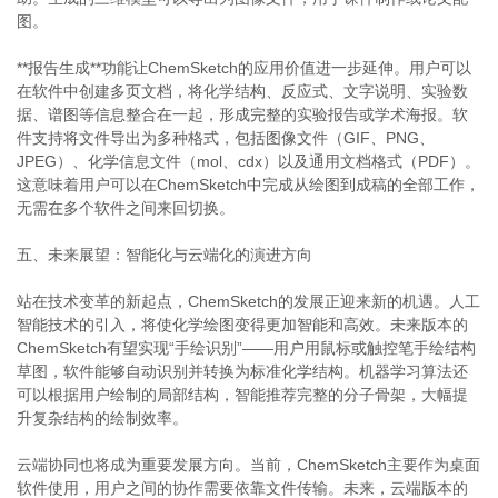
图。
**报告生成**功能让ChemSketch的应用价值进一步延伸。用户可以
在软件中创建多页文档，将化学结构、反应式、文字说明、实验数
据、谱图等信息整合在一起，形成完整的实验报告或学术海报。软
件支持将文件导出为多种格式，包括图像文件（GIF、PNG、
JPEG）、化学信息文件（mol、cdx）以及通用文档格式（PDF）。
这意味着用户可以在ChemSketch中完成从绘图到成稿的全部工作，
无需在多个软件之间来回切换。
五、未来展望：智能化与云端化的演进方向
站在技术变革的新起点，ChemSketch的发展正迎来新的机遇。人工
智能技术的引入，将使化学绘图变得更加智能和高效。未来版本的
ChemSketch有望实现“手绘识别”——用户用鼠标或触控笔手绘结构
草图，软件能够自动识别并转换为标准化学结构。机器学习算法还
可以根据用户绘制的局部结构，智能推荐完整的分子骨架，大幅提
升复杂结构的绘制效率。
云端协同也将成为重要发展方向。当前，ChemSketch主要作为桌面
软件使用，用户之间的协作需要依靠文件传输。未来，云端版本的