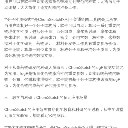
用户可以在软件中直接选择符合投稿期刊规范的样式，无需后期手
动调整，大大简化了论文配图的准备工作。
**分子性质模式**是ChemSketch区别于普通绘图工具的亮点所在。
当用户绘制好一个分子结构后，软件可以自动计算出一系列重要的
物理化学性质，包括分子量、百分组成、摩尔折射率、摩尔体积、
等张比容、折射率、表面张力、密度、介电常数、极性等。这些数
据对于化学研究、药物设计、材料开发等工作具有重要参考价值。
软件还能计算单一同位素质量、标称分子量和平均分子质量，为质
谱分析提供准确的数据支持。
对于从事药物研发的科研人员而言，ChemSketch的logP预测功能尤
为实用。logP是衡量化合物脂溶性的重要参数，直接影响药物的吸
收、分布、代谢和排泄特性。软件能够基于分子结构快速预测logP
值，为化合物的成药性评估提供早期参考。
三、教学与科研：ChemSketch的多元应用场景
ChemSketch的应用范围贯穿化学教育和科研的全过程，从中学课堂
到顶尖实验室，都能看到它的身影。
**在化学教学中的革新**，是ChemSketch最令人瞩目的贡献之一。