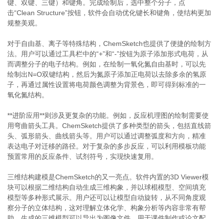
键、双键、三键）和键角。完成绘制后，选中整个分子，点
击“Clean Structure”按钮，软件会自动优化键长和键角，使结构更加
规整美观。
对于自由基、离子等特殊结构，ChemSketch也提供了便捷的绘制方
法。用户可以通过工具栏中的“+”和“-”按钮为原子添加形式电荷，从
而调整分子的电子结构。例如，在绘制一氧化氮自由基时，可以先
绘制出N=O双键结构，然后为氮原子添加正电荷以去除多余的氢原
子，再通过属性设置将电荷颜色调整为背景色，即可得到标准的一
氧化氮结构。
**进阶应用**则涉及更复杂的功能。例如，反应机理图的绘制需要使
用弯曲箭头工具。ChemSketch提供了多种类型的箭头，包括直线箭
头、弧形箭头、曲线箭头等。用户可以通过调整弧度和方向，精准
表达电子对迁移的路径。对于复杂的多步反应，可以利用模板功能
预置常用的反应条件、试剂符号，实现快速复用。
三维结构建模是ChemSketch的又一亮点。软件内置的3D Viewer模
块可以根据二维结构自动生成三维构象，并以球棍模型、空间填充
模型等多种形式展示。用户还可以让模型自动旋转，从不同角度观
察分子的立体结构，这对理解立体化学、构象分析等内容非常有帮
助。生成的三维模型可以导出为图像文件，用于课件制作或论文配