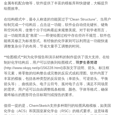
金属有机配合物等，软件提供了丰富的模板库和快捷键，大幅提升
绘图效率。
在结构模式中，最令人称道的功能莫过于“Clean Structure”。当用户
绘制完成一个结构后，点击这一功能，软件会自动优化键长、键角
和空间布局，使整个分子结构看起来规整美观。对于初学者而言，
这一功能简直是“救星”——即便绘图过程中存在些许不规范，软件也
能将其修正为标准形式。有经验的化学家则可以利用这一功能快速
调整复杂分子的布局，节省大量手工调整的时间。
**绘图模式**则为化学报告和演示材料的制作提供了强大支持。在绘
制好化学结构后，用户可以切换到绘图模式，
羽梦生香简谱
(http://www.okqq.net/p/156228.html)添加文字说明、箭头、标注框
等元素，将零散的结构整合成完整的反应式或机理图。软件内置了
丰富的模板，包括各种类型的反应箭头（单箭头、可逆箭头、平衡
箭头等）、曲线箭头、电子云符号、孤对电子点等，满足不同场景
的需求。用户还可以自由调整线条粗细、颜色、字体等格式，确保
最终输出的图形符合目标期刊或报告的要求。
值得一提的是，ChemSketch支持多种期刊的绘图风格模板，如美国
化学会（ACS）和英国皇家化学会（RSC）的格式要求。这意味着