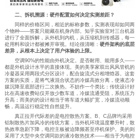
二、拆机溯源：硬件配置如何决定实测差距？
同样的价格区间，相近的标称参数，实测表现却如同两
个物种——答案只能藏在机身内部。知乎实验室对三台机器
进行了全面拆解，从外机到内机，从压缩机到传感器，每一
处用料和设计都被摊开审视。结论很清晰：
硬件架构的底层
差异，从根本上决定了用户体验的上限。
空调90%的性能由外机决定。是否耐用、能用多久——
都是外机设计水平的直接体现。美的美享家双出风风管机的
冷凝器采用两段式分区设计，配合旋流式分相增焓器。这套
方案的实质，是将气液混合状态的冷媒高效分离，使液态冷
媒沉降至底部进行二次换热。不妨作一个类比：传统设计好
比在高速收费站仅开放少数车道，冷媒流通受阻，系统压力
升高；而美的的设计相当于将车道大幅扩宽，冷媒流动顺
畅，高温运行稳定性自然提升。
真正拉开代际差的是电控散热方案。B、C品牌均采用
铝制散热片加风冷的传统方案，当外机环境温度攀升时，散
热效率急剧下降，电控主板被迫降频甚至停机保护。美的则
采用了大型中央空调同款的液冷散热技术——相当于为电控