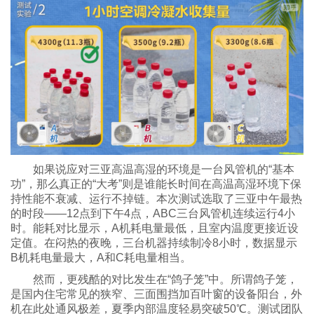
如果说应对三亚高温高湿的环境是一台风管机的“基本
功”，那么真正的“大考”则是谁能长时间在高温高湿环境下保
持性能不衰减、运行不掉链。本次测试选取了三亚中午最热
的时段——12点到下午4点，ABC三台风管机连续运行4小
时。能耗对比显示，A机耗电量最低，且室内温度更接近设
定值。在闷热的夜晚，三台机器持续制冷8小时，数据显示
B机耗电量最大，A和C耗电量相当。
然而，更残酷的对比发生在“鸽子笼”中。所谓鸽子笼，
是国内住宅常见的狭窄、三面围挡加百叶窗的设备阳台，外
机在此处通风极差，夏季内部温度轻易突破50℃。测试团队