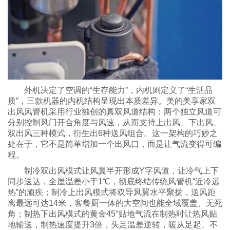
外机决定了空调的“生存能力”，内机则定义了“生活品
质”，三款机器的内机结构呈现出本质差异。美的美享家双
出风风管机采用行业独创的真双风道结构：两个独立风道可
分别控制风门开合角度与风速，从而支持上出风、下出风、
双出风三种模式，衍生出6种送风组合。这一架构的巧妙之
处在于，它不是简单增加一个出风口，而是让气流变得可编
程。
制冷双出风模式让风翼半开形成Y字风道，让冷气上下
同步送达，全屋温差小于1℃，彻底终结传统风管机“近冷远
热”的顽疾；制冷上出风模式将双导风翼水平聚拢，送风距
离最远可达14米，客餐厨一体的大空间也能全域覆盖、无死
角；制热下出风模式的黄金45°贴地气流在制热时让热风贴
地输送，制热速度提升3倍，头足温差逆转，暖从足起、不