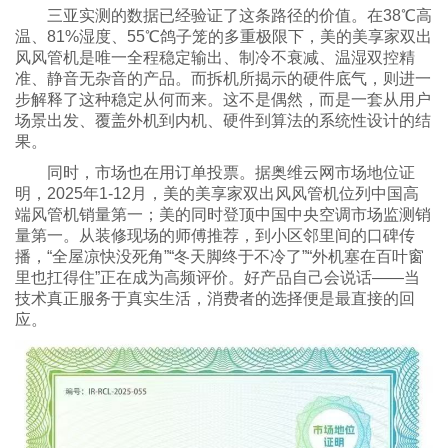
三亚实测的数据已经验证了这条路径的价值。在38℃高
温、81%湿度、55℃鸽子笼的多重极限下，美的美享家双出
风风管机是唯一全程稳定输出、制冷不衰减、温湿双控精
准、静音无杂音的产品。而拆机所揭示的硬件底气，则进一
步解释了这种稳定从何而来。这不是偶然，而是一套从用户
场景出发、覆盖外机到内机、硬件到算法的系统性设计的结
果。
同时，市场也在用订单投票。据奥维云网市场地位证
明，2025年1-12月，美的美享家双出风风管机位列中国高
端风管机销量第一；美的同时登顶中国中央空调市场监测销
量第一。从装修现场的师傅推荐，到小区邻里间的口碑传
播，“全屋凉快没死角”“冬天脚终于不冷了”“外机塞在百叶窗
里也扛得住”正在成为高频评价。好产品自己会说话——当
技术真正服务于真实生活，消费者的选择便是最直接的回
应。