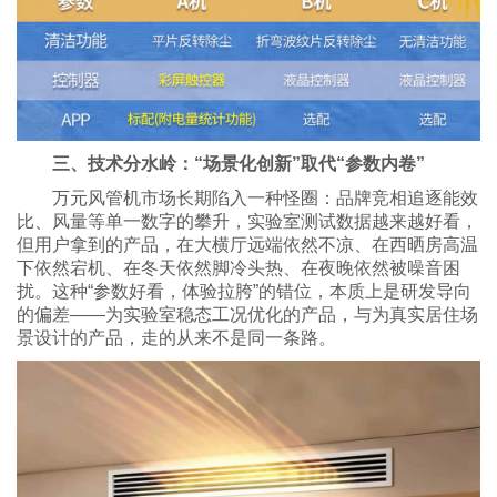
三、技术分水岭：“场景化创新”取代“参数内卷”
万元风管机市场长期陷入一种怪圈：品牌竞相追逐能效
比、风量等单一数字的攀升，实验室测试数据越来越好看，
但用户拿到的产品，在大横厅远端依然不凉、在西晒房高温
下依然宕机、在冬天依然脚冷头热、在夜晚依然被噪音困
扰。这种“参数好看，体验拉胯”的错位，本质上是研发导向
的偏差——为实验室稳态工况优化的产品，与为真实居住场
景设计的产品，走的从来不是同一条路。