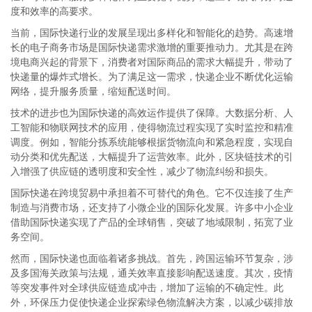
度和效率的高要求。
当前，国际快递行业的发展呈现出多样化和智能化的趋势。高速增
长的电子商务市场是国际快递需求激增的重要推动力。尤其是在跨
境电商兴起的背景下，消费者对国际商品的需求大幅提升，带动了
快递量的爆炸式增长。为了满足这一需求，快递企业不断优化运输
网络，提升服务质量，缩短配送时间。
技术的进步也为国际快递的高效运作提供了保障。大数据分析、人
工智能和物联网技术的应用，使得物流过程实现了实时监控和精准
调度。例如，智能分拣系统能够根据货物流向和紧急程度，实现自
动分类和优先配送，大幅提升了运营效率。此外，区块链技术的引
入增强了供应链的透明度和安全性，减少了物流纠纷和损失。
国际快递在跨境贸易中承担着不可替代的角色。它不仅连接了生产
制造与消费市场，还支持了小微企业的国际化发展。许多中小企业
借助国际快递实现了产品的全球销售，突破了地域限制，拓宽了业
务空间。
然而，国际快递也面临着诸多挑战。首先，跨国运输环节复杂，涉
及多国海关政策与法规，通关效率直接影响配送速度。其次，疫情
等突发事件对全球供应链造成冲击，增加了运输的不确定性。此
外，环保压力促使快递企业探索绿色物流解决方案，以减少碳排放