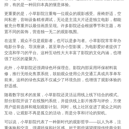
抑，有的是一种回归本真的惬意体验。
更重要的是，小草影院注重每一位观众的观影感受。座椅舒适，空
间私密，音响设备精准调试，无论是主流大片还是独立电影，都能
被充分尊重并以最佳画质呈现。许多影院还会根据季节和主题，布
置不同的装饰，营造独一无二的观影氛围。
在这里，观众不仅是观影者，也可以是参与者。小草影院常常举办
电影分享会、导演座谈，甚至举办小型影展，为电影爱好者提供了
交流和学习的平台。这种互动性大大丰富了影院的文化内涵，也增
强了社区的凝聚力。
此外，小草影院还强调绿色环保理念。影院内部采用环保材料装
修，推行无纸化售票系统，鼓励观众使用公共交通工具或共享单车
前来。这样的绿色实践不仅减少了环境负担，也增强了观影体验的
舒适感。
随着数字技术的发展，小草影院还灵活运用线上线下结合的模式。
部分影院开设了在线预约系统，并提供线上影片推荐与评价，方便
用户提前选择和规划观影计划。同时，线上社区促进了观众之间的
互动，让观影不再是孤立的活动，而是分享和讨论的契机。
可以说，小草影院代表了一种新时代的观影哲学——以人为本，注
重体验和交流，强调环保和社区感。对于那些渴望摆脱传统商业影